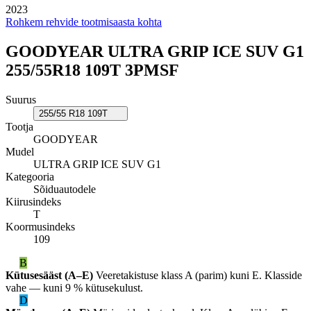
2023
Rohkem rehvide tootmisaasta kohta
GOODYEAR ULTRA GRIP ICE SUV G1
255/55R18 109T 3PMSF
Suurus
255/55 R18 109T
Tootja
GOODYEAR
Mudel
ULTRA GRIP ICE SUV G1
Kategooria
Sõiduautodele
Kiirusindeks
T
Koormusindeks
109
B
Kütusesääst (A–E)
Veeretakistuse klass A (parim) kuni E. Klasside
vahe — kuni 9 % kütusekulust.
D