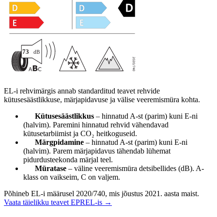
EL-i rehvimärgis annab standarditud teavet rehvide
kütusesäästlikkuse, märjapidavuse ja välise veeremismüra kohta.
Kütusesäästlikkus
– hinnatud A-st (parim) kuni E-ni
(halvim). Paremini hinnatud rehvid vähendavad
kütusetarbiimist ja CO₂ heitkoguseid.
Märgpidamine
– hinnatud A-st (parim) kuni E-ni
(halvim). Parem märjapidavus tähendab lühemat
pidurdusteekonda märjal teel.
Müratase
– väline veeremismüra detsibellides (dB). A-
klass on vaikseim, C on valjem.
Põhineb EL-i määrusel 2020/740, mis jõustus 2021. aasta maist.
Vaata täielikku teavet EPREL-is →