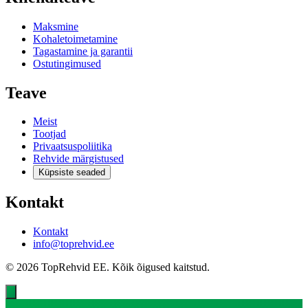
Maksmine
Kohaletoimetamine
Tagastamine ja garantii
Ostutingimused
Teave
Meist
Tootjad
Privaatsuspoliitika
Rehvide märgistused
Küpsiste seaded
Kontakt
Kontakt
info@toprehvid.ee
© 2026 TopRehvid EE. Kõik õigused kaitstud.