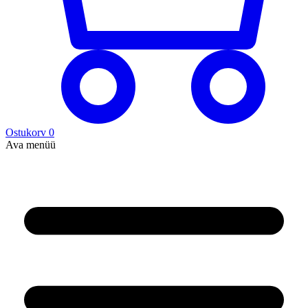
Ostukorv
0
Ava menüü