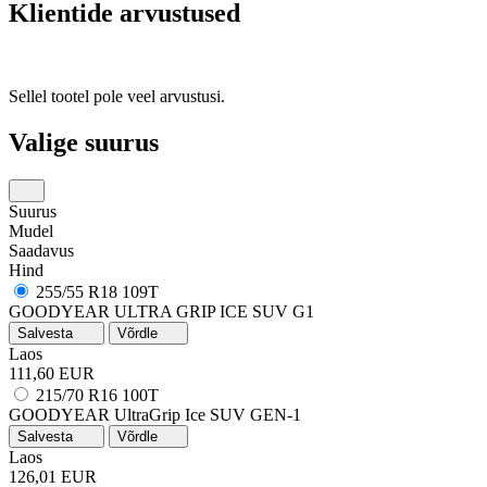
Klientide arvustused
Sellel tootel pole veel arvustusi.
Valige suurus
Suurus
Mudel
Saadavus
Hind
255/55 R18 109T
GOODYEAR ULTRA GRIP ICE SUV G1
Salvesta
Võrdle
Laos
111,60 EUR
215/70 R16 100T
GOODYEAR UltraGrip Ice SUV GEN-1
Salvesta
Võrdle
Laos
126,01 EUR