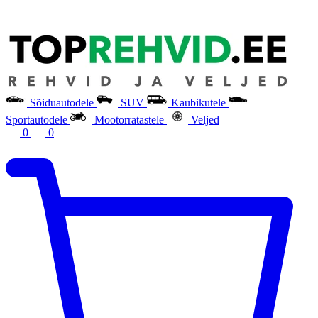
Sõiduautodele
SUV
Kaubikutele
Sportautodele
Mootorratastele
Veljed
0
0