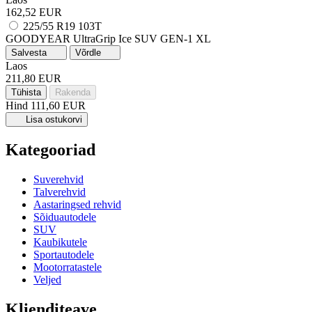
162,52 EUR
225/55 R19 103T
GOODYEAR UltraGrip Ice SUV GEN-1
XL
Salvesta
Võrdle
Laos
211,80 EUR
Tühista
Rakenda
Hind
111,60 EUR
Lisa ostukorvi
Kategooriad
Suverehvid
Talverehvid
Aastaringsed rehvid
Sõiduautodele
SUV
Kaubikutele
Sportautodele
Mootorratastele
Veljed
Klienditeave