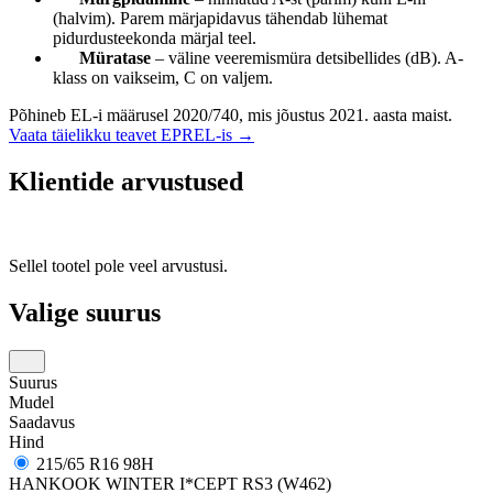
(halvim). Parem märjapidavus tähendab lühemat
pidurdusteekonda märjal teel.
Müratase
– väline veeremismüra detsibellides (dB). A-
klass on vaikseim, C on valjem.
Põhineb EL-i määrusel 2020/740, mis jõustus 2021. aasta maist.
Vaata täielikku teavet EPREL-is →
Klientide arvustused
Sellel tootel pole veel arvustusi.
Valige suurus
Suurus
Mudel
Saadavus
Hind
215/65 R16 98H
HANKOOK WINTER I*CEPT RS3 (W462)