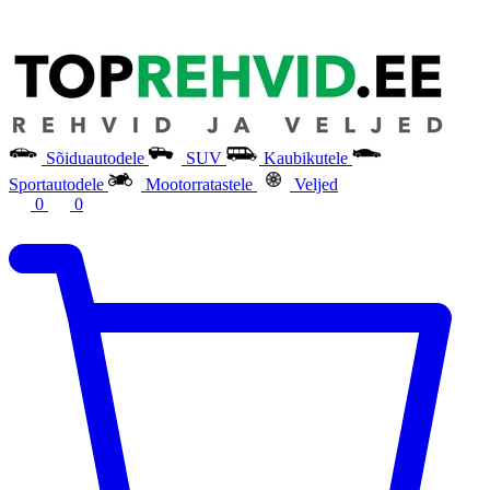
Sõiduautodele
SUV
Kaubikutele
Sportautodele
Mootorratastele
Veljed
0
0