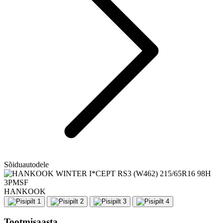
Sõiduautodele
HANKOOK
Tootmisaasta