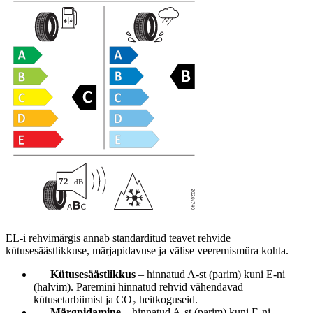
EL-i rehvimärgis annab standarditud teavet rehvide
kütusesäästlikkuse, märjapidavuse ja välise veeremismüra kohta.
Kütusesäästlikkus
– hinnatud A-st (parim) kuni E-ni
(halvim). Paremini hinnatud rehvid vähendavad
kütusetarbiimist ja CO₂ heitkoguseid.
Märgpidamine
– hinnatud A-st (parim) kuni E-ni