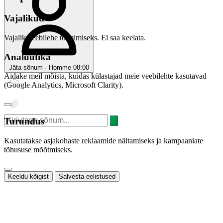
Vajalikud
Vajalik veebilehe toimimiseks. Ei saa keelata.
Analüütika
Jäta sõnum · Homme 08:00
Aidake meil mõista, kuidas külastajad meie veebilehte kasutavad
(Google Analytics, Microsoft Clarity).
Turundus
Kasutatakse asjakohaste reklaamide näitamiseks ja kampaaniate
tõhususe mõõtmiseks.
Keeldu kõigist
Salvesta eelistused