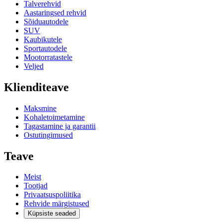
Talverehvid
Aastaringsed rehvid
Sõiduautodele
SUV
Kaubikutele
Sportautodele
Mootorratastele
Veljed
Klienditeave
Maksmine
Kohaletoimetamine
Tagastamine ja garantii
Ostutingimused
Teave
Meist
Tootjad
Privaatsuspoliitika
Rehvide märgistused
Küpsiste seaded