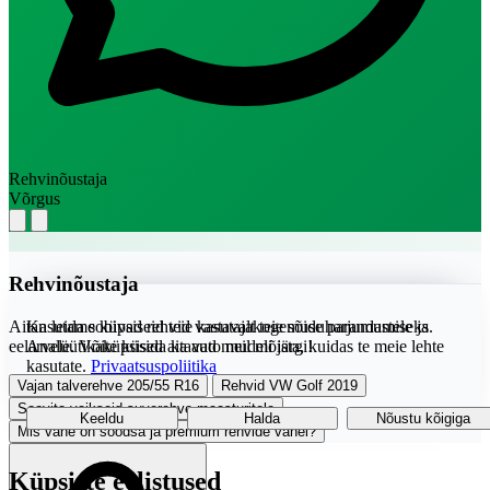
Rehvinõustaja
Võrgus
Rehvinõustaja
Aitan leida sobivad rehvid vastavalt teie sõiduharjumustele ja
Kasutame küpsiseid teie kasutajakogemuse parandamiseks.
eelarvele. Võite küsida ka auto mudeli järgi!
Analüütikaküpsised aitavad meil mõista, kuidas te meie lehte
kasutate.
Privaatsuspoliitika
Vajan talverehve 205/55 R16
Rehvid VW Golf 2019
Soovita vaikseid suverehve maasturitele
Keeldu
Halda
Nõustu kõigiga
Mis vahe on soodsa ja premium rehvide vahel?
Küpsiste eelistused