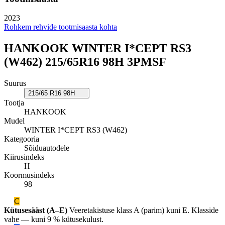
2023
Rohkem rehvide tootmisaasta kohta
HANKOOK WINTER I*CEPT RS3
(W462) 215/65R16 98H 3PMSF
Suurus
215/65 R16 98H
Tootja
HANKOOK
Mudel
WINTER I*CEPT RS3 (W462)
Kategooria
Sõiduautodele
Kiirusindeks
H
Koormusindeks
98
C
Kütusesääst (A–E)
Veeretakistuse klass A (parim) kuni E. Klasside
vahe — kuni 9 % kütusekulust.