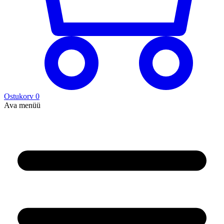
Ostukorv
0
Ava menüü