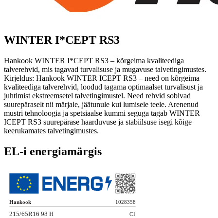
WINTER I*CEPT RS3
Hankook WINTER I*CEPT RS3 – kõrgeima kvaliteediga
talverehvid, mis tagavad turvalisuse ja mugavuse talvetingimustes.
Kirjeldus: Hankook WINTER ICEPT RS3 – need on kõrgeima
kvaliteediga talverehvid, loodud tagama optimaalset turvalisust ja
juhtimist ekstreemsetel talvetingimustel. Need rehvid sobivad
suurepäraselt nii märjale, jäätunule kui lumisele teele. Arenenud
mustri tehnoloogia ja spetsiaalse kummi seguga tagab WINTER
ICEPT RS3 suurepärase haarduvuse ja stabiilsuse isegi kõige
keerukamates talvetingimustes.
EL-i energiamärgis