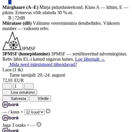
B
Märghaare (A–E)
Märja pidurdusteekond. Klass A — lühim, E —
pikim. Erinevus võib ulatuda 30 %-ni.
B | 72dB
Müratase (dB)
Välimine veeremismüra detsibellides. Väiksem
number — vaiksem rehv.
3PMSF
3PMSF (lumepidamine)
3PMSF — sertifitseeritud talvemärgistus.
Rehv läbis EL-i katsed sügavas lumes.
Loe lähemalt
→
Mida need märgistused tähendavad?
Laos
(1 tk)
Tarne tarnijalt:
20.-24. augusti
72,91 EUR
Lisa ostukorvi
Salvesta
Võrdle
—
/ kuus ×
Jaga 3 osaks ×
—