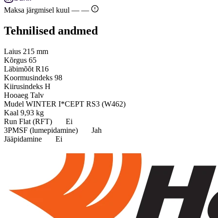
Maksa järgmisel kuul —
—
Tehnilised andmed
Laius
215 mm
Kõrgus
65
Läbimõõt
R16
Koormusindeks
98
Kiirusindeks
H
Hooaeg
Talv
Mudel
WINTER I*CEPT RS3 (W462)
Kaal
9,93 kg
Run Flat (RFT)
Ei
3PMSF (lumepidamine)
Jah
Jääpidamine
Ei