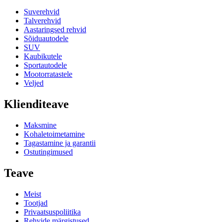
Suverehvid
Talverehvid
Aastaringsed rehvid
Sõiduautodele
SUV
Kaubikutele
Sportautodele
Mootorratastele
Veljed
Klienditeave
Maksmine
Kohaletoimetamine
Tagastamine ja garantii
Ostutingimused
Teave
Meist
Tootjad
Privaatsuspoliitika
Rehvide märgistused