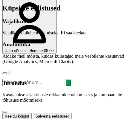
Küpsiste eelistused
Vajalikud
Vajalik veebilehe toimimiseks. Ei saa keelata.
Analüütika
Jäta sõnum · Homme 08:00
Aidake meil mõista, kuidas külastajad meie veebilehte kasutavad
(Google Analytics, Microsoft Clarity).
Turundus
Kasutatakse asjakohaste reklaamide näitamiseks ja kampaaniate
tõhususe mõõtmiseks.
Keeldu kõigist
Salvesta eelistused