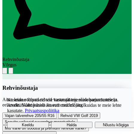
Rehvinõustaja
Võrgus
Rehvinõustaja
Aitan leida sobivad rehvid vastavalt teie sõiduharjumustele ja
Kasutame küpsiseid teie kasutajakogemuse parandamiseks.
eelarvele. Võite küsida ka auto mudeli järgi!
Analüütikaküpsised aitavad meil mõista, kuidas te meie lehte
kasutate.
Privaatsuspoliitika
Vajan talverehve 205/55 R16
Rehvid VW Golf 2019
Soovita vaikseid suverehve maasturitele
Keeldu
Halda
Nõustu kõigiga
Mis vahe on soodsa ja premium rehvide vahel?