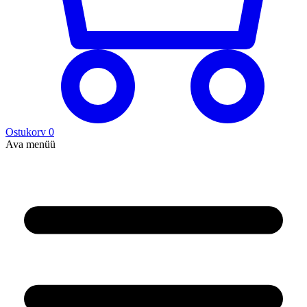
Ostukorv
0
Ava menüü