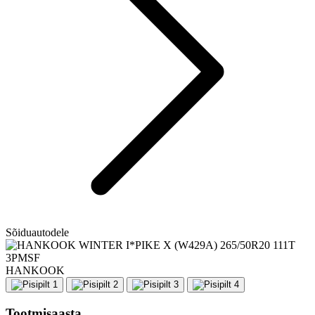
Sõiduautodele
HANKOOK
Tootmisaasta