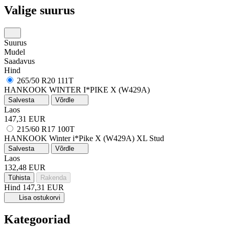
Valige suurus
Suurus
Mudel
Saadavus
Hind
265/50 R20 111T
HANKOOK WINTER I*PIKE X (W429A)
Salvesta
Võrdle
Laos
147,31 EUR
215/60 R17 100T
HANKOOK Winter i*Pike X (W429A)
XL
Stud
Salvesta
Võrdle
Laos
132,48 EUR
Tühista
Rakenda
Hind
147,31 EUR
Lisa ostukorvi
Kategooriad