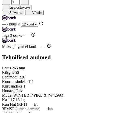
Lisa ostukorvi
Salvesta
Võrdle
—
/ kuus ×
Jaga 3 osaks ×
—
Maksa järgmisel kuul —
—
Tehnilised andmed
Laius
265 mm
Kõrgus
50
Läbimõõt
R20
Koormusindeks
111
Kiirusindeks
T
Hooaeg
Talv
Mudel
WINTER I*PIKE X (W429A)
Kaal
17,18 kg
Run Flat (RFT)
Ei
3PMSF (lumepidamine)
Jah