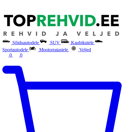
Sõiduautodele
SUV
Kaubikutele
Sportautodele
Mootorratastele
Veljed
0
0