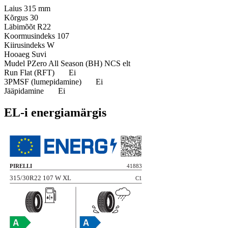
Laius
315 mm
Kõrgus
30
Läbimõõt
R22
Koormusindeks
107
Kiirusindeks
W
Hooaeg
Suvi
Mudel
PZero All Season (BH) NCS elt
Run Flat (RFT)
Ei
3PMSF (lumepidamine)
Ei
Jääpidamine
Ei
EL-i energiamärgis