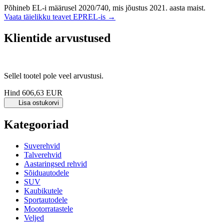
Põhineb EL-i määrusel 2020/740, mis jõustus 2021. aasta maist.
Vaata täielikku teavet EPREL-is →
Klientide arvustused
Sellel tootel pole veel arvustusi.
Hind
606,63 EUR
Lisa ostukorvi
Kategooriad
Suverehvid
Talverehvid
Aastaringsed rehvid
Sõiduautodele
SUV
Kaubikutele
Sportautodele
Mootorratastele
Veljed