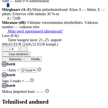
vahe — kuni 9 % kütusekulust.
B
Märghaare (A–E)
Märja pidurdusteekond. Klass A — lühim, E —
pikim. Erinevus võib ulatuda 30 %-ni.
A | 72dB
Müratase (dB)
Välimine veeremismüra detsibellides. Väiksem
number — vaiksem rehv.
Mida need märgistused tähendavad?
Laos
(8 tk)
Tarne kaugest laost:
21.-25. augusti
606,63 EUR
(2426,52 EUR kompl.)
Lisa ostukorvi
Salvesta
Võrdle
—
/ kuus ×
Jaga 3 osaks ×
—
Maksa järgmisel kuul —
—
Tehnilised andmed