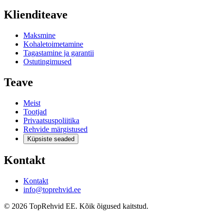
Klienditeave
Maksmine
Kohaletoimetamine
Tagastamine ja garantii
Ostutingimused
Teave
Meist
Tootjad
Privaatsuspoliitika
Rehvide märgistused
Küpsiste seaded
Kontakt
Kontakt
info@toprehvid.ee
© 2026 TopRehvid EE. Kõik õigused kaitstud.