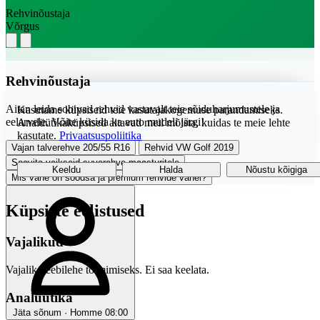
Rehvinõustaja
Võrgus
Rehvinõustaja
Aitan leida sobivad rehvid vastavalt teie sõiduharjumustele ja
Kasutame küpsiseid teie kasutajakogemuse parandamiseks.
eelarvele. Võite küsida ka auto mudeli järgi!
Analüütikaküpsised aitavad meil mõista, kuidas te meie lehte
kasutate.
Privaatsuspoliitika
Vajan talverehve 205/55 R16
Rehvid VW Golf 2019
Soovita vaikseid suverehve maasturitele
Keeldu
Halda
Nõustu kõigiga
Mis vahe on soodsa ja premium rehvide vahel?
Küpsiste eelistused
Vajalikud
Vajalik veebilehe toimimiseks. Ei saa keelata.
Analüütika
Jäta sõnum · Homme 08:00