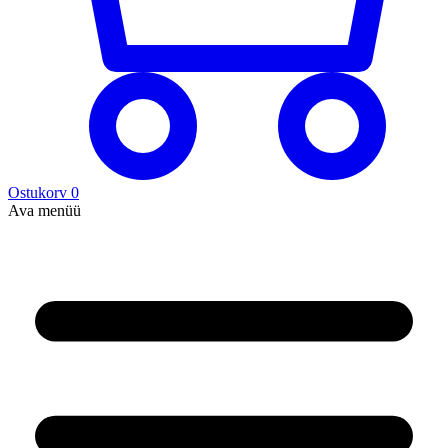
Ostukorv
0
Ava menüü