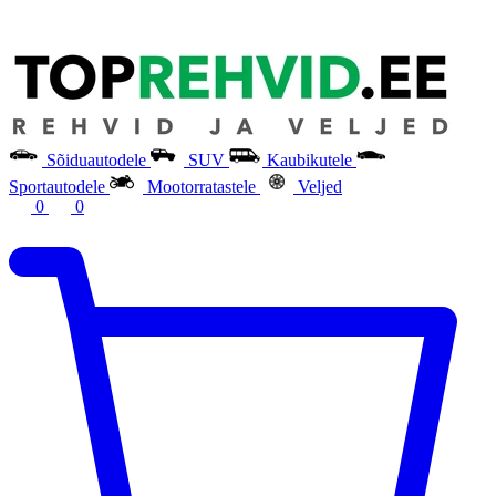
Sõiduautodele
SUV
Kaubikutele
Sportautodele
Mootorratastele
Veljed
0
0