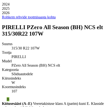
2024
2025
2026
Rohkem rehvide tootmisaasta kohta
PIRELLI PZero All Season (BH) NCS elt
315/30R22 107W
Suurus
315/30 R22 107W
Tootja
PIRELLI
Mudel
PZero All Season (BH) NCS elt
Kategooria
Sõiduautodele
Kiirusindeks
W
Koormusindeks
107
B
Kütusesääst (A–E)
Veeretakistuse klass A (parim) kuni E. Klasside