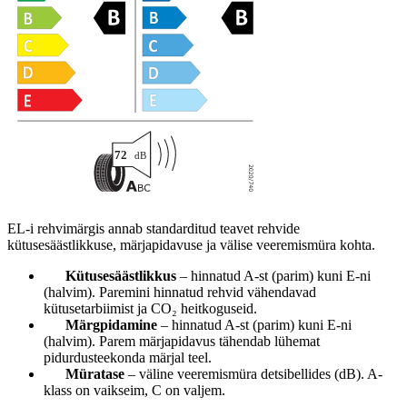
EL-i rehvimärgis annab standarditud teavet rehvide
kütusesäästlikkuse, märjapidavuse ja välise veeremismüra kohta.
Kütusesäästlikkus
– hinnatud A-st (parim) kuni E-ni
(halvim). Paremini hinnatud rehvid vähendavad
kütusetarbiimist ja CO₂ heitkoguseid.
Märgpidamine
– hinnatud A-st (parim) kuni E-ni
(halvim). Parem märjapidavus tähendab lühemat
pidurdusteekonda märjal teel.
Müratase
– väline veeremismüra detsibellides (dB). A-
klass on vaikseim, C on valjem.