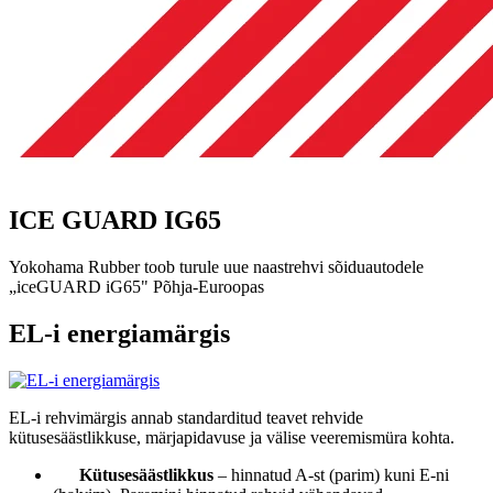
ICE GUARD IG65
Yokohama Rubber toob turule uue naastrehvi sõiduautodele
„iceGUARD iG65" Põhja-Euroopas
EL-i energiamärgis
EL-i rehvimärgis annab standarditud teavet rehvide
kütusesäästlikkuse, märjapidavuse ja välise veeremismüra kohta.
Kütusesäästlikkus
– hinnatud A-st (parim) kuni E-ni