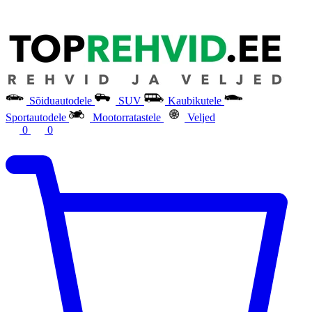
Sõiduautodele
SUV
Kaubikutele
Sportautodele
Mootorratastele
Veljed
0
0