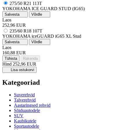
275/50 R21 113T
YOKOHAMA ICE GUARD STUD (IG65)
Salvesta
Võrdle
Laos
252,96 EUR
235/60 R18 107T
YOKOHAMA iceGUARD iG65
XL
Stud
Salvesta
Võrdle
Laos
160,88 EUR
Tühista
Rakenda
Hind
252,96 EUR
Lisa ostukorvi
Kategooriad
Suverehvid
Talverehvid
Aastaringsed rehvid
Sõiduautodele
SUV
Kaubikutele
Sportautodele