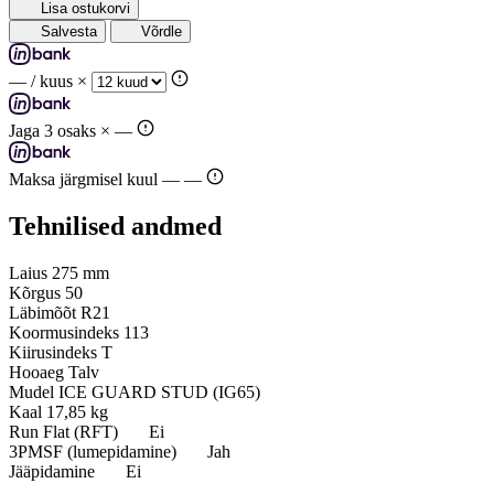
Lisa ostukorvi
Salvesta
Võrdle
—
/ kuus ×
Jaga 3 osaks ×
—
Maksa järgmisel kuul —
—
Tehnilised andmed
Laius
275 mm
Kõrgus
50
Läbimõõt
R21
Koormusindeks
113
Kiirusindeks
T
Hooaeg
Talv
Mudel
ICE GUARD STUD (IG65)
Kaal
17,85 kg
Run Flat (RFT)
Ei
3PMSF (lumepidamine)
Jah
Jääpidamine
Ei