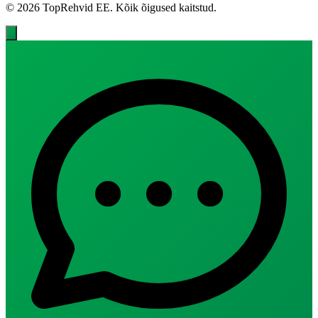
© 2026 TopRehvid EE. Kõik õigused kaitstud.