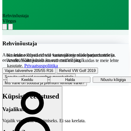
Rehvinõustaja
Võrgus
Rehvinõustaja
Aitan leida sobivad rehvid vastavalt teie sõiduharjumustele ja
Kasutame küpsiseid teie kasutajakogemuse parandamiseks.
eelarvele. Võite küsida ka auto mudeli järgi!
Analüütikaküpsised aitavad meil mõista, kuidas te meie lehte
kasutate.
Privaatsuspoliitika
Vajan talverehve 205/55 R16
Rehvid VW Golf 2019
Soovita vaikseid suverehve maasturitele
Keeldu
Halda
Nõustu kõigiga
Mis vahe on soodsa ja premium rehvide vahel?
Küpsiste eelistused
Vajalikud
Vajalik veebilehe toimimiseks. Ei saa keelata.