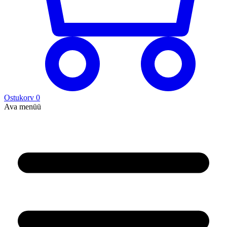
Ostukorv
0
Ava menüü