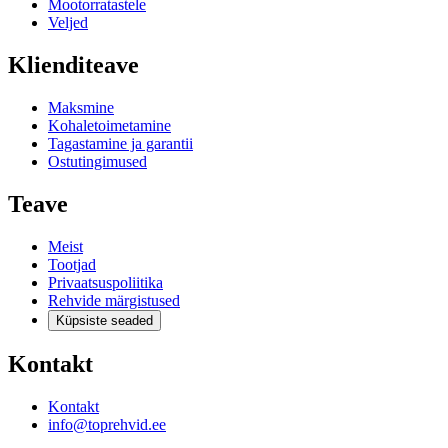
Mootorratastele
Veljed
Klienditeave
Maksmine
Kohaletoimetamine
Tagastamine ja garantii
Ostutingimused
Teave
Meist
Tootjad
Privaatsuspoliitika
Rehvide märgistused
Küpsiste seaded
Kontakt
Kontakt
info@toprehvid.ee