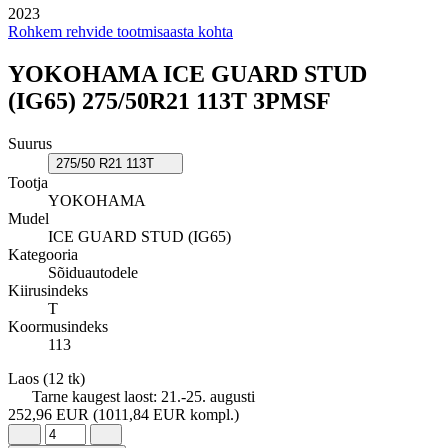
2023
Rohkem rehvide tootmisaasta kohta
YOKOHAMA ICE GUARD STUD
(IG65) 275/50R21 113T 3PMSF
Suurus
275/50 R21 113T
Tootja
YOKOHAMA
Mudel
ICE GUARD STUD (IG65)
Kategooria
Sõiduautodele
Kiirusindeks
T
Koormusindeks
113
Laos
(12 tk)
Tarne kaugest laost:
21.-25. augusti
252,96 EUR
(1011,84 EUR kompl.)