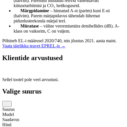
(halvim). Paremini hinnatud rehvid vähendavad
kütusetarbiimist ja CO₂ heitkoguseid.
Märgpidamine
– hinnatud A-st (parim) kuni E-ni
(halvim). Parem märjapidavus tähendab lühemat
pidurdusteekonda märjal teel.
Müratase
– väline veeremismüra detsibellides (dB). A-
klass on vaikseim, C on valjem.
Põhineb EL-i määrusel 2020/740, mis jõustus 2021. aasta maist.
Vaata täielikku teavet EPREL-is →
Klientide arvustused
Sellel tootel pole veel arvustusi.
Valige suurus
Suurus
Mudel
Saadavus
Hind