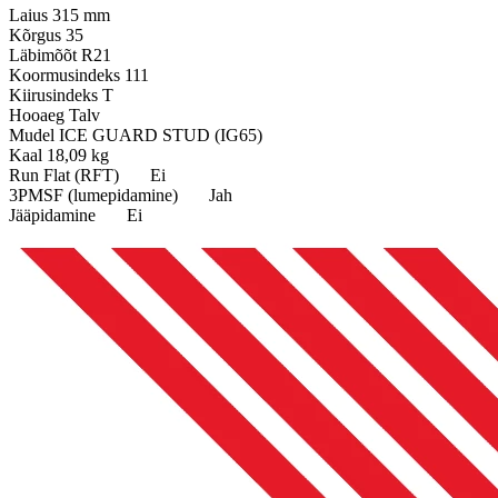
Laius
315 mm
Kõrgus
35
Läbimõõt
R21
Koormusindeks
111
Kiirusindeks
T
Hooaeg
Talv
Mudel
ICE GUARD STUD (IG65)
Kaal
18,09 kg
Run Flat (RFT)
Ei
3PMSF (lumepidamine)
Jah
Jääpidamine
Ei