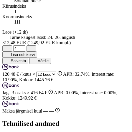
Sõiduautodele
Kiirusindeks
T
Koormusindeks
111
Laos
(+12 tk)
Tarne kaugest laost:
24.-26. augusti
312,48 EUR
(1249,92 EUR kompl.)
Lisa ostukorvi
Salvesta
Võrdle
120.48 €
/ kuus ×
APR: 32.74%, Interest rate:
10.90%, Kokku: 1445.76 €
Jaga 3 osaks ×
416.64 €
APR: 0.00%, Interest rate: 0.00%,
Kokku: 1249.92 €
Maksa järgmisel kuul —
—
Tehnilised andmed