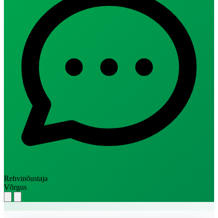
Rehvinõustaja
Võrgus