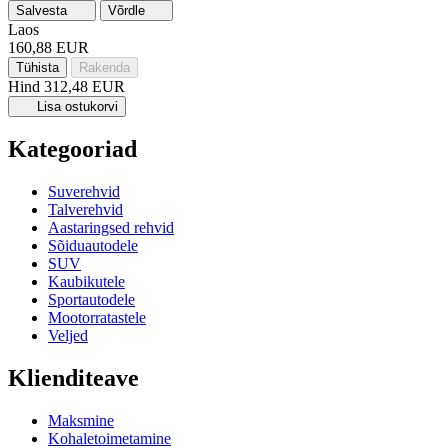
Salvesta
Võrdle
Laos
160,88 EUR
Tühista
Rakenda
Hind
312,48 EUR
Lisa ostukorvi
Kategooriad
Suverehvid
Talverehvid
Aastaringsed rehvid
Sõiduautodele
SUV
Kaubikutele
Sportautodele
Mootorratastele
Veljed
Klienditeave
Maksmine
Kohaletoimetamine