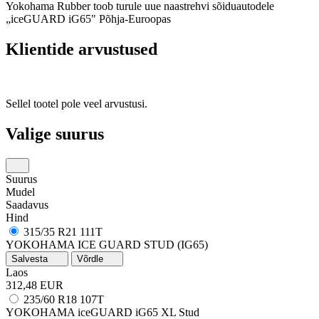
Yokohama Rubber toob turule uue naastrehvi sõiduautodele
„iceGUARD iG65" Põhja-Euroopas
Klientide arvustused
Sellel tootel pole veel arvustusi.
Valige suurus
Suurus
Mudel
Saadavus
Hind
315/35 R21 111T
YOKOHAMA ICE GUARD STUD (IG65)
Salvesta
Võrdle
Laos
312,48 EUR
235/60 R18 107T
YOKOHAMA iceGUARD iG65
XL
Stud