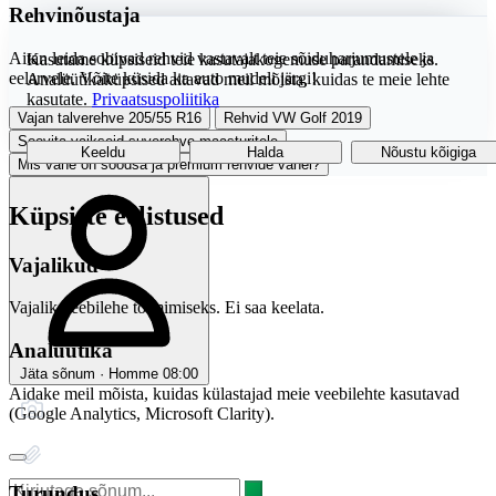
Rehvinõustaja
Aitan leida sobivad rehvid vastavalt teie sõiduharjumustele ja
Kasutame küpsiseid teie kasutajakogemuse parandamiseks.
eelarvele. Võite küsida ka auto mudeli järgi!
Analüütikaküpsised aitavad meil mõista, kuidas te meie lehte
kasutate.
Privaatsuspoliitika
Vajan talverehve 205/55 R16
Rehvid VW Golf 2019
Soovita vaikseid suverehve maasturitele
Keeldu
Halda
Nõustu kõigiga
Mis vahe on soodsa ja premium rehvide vahel?
Küpsiste eelistused
Vajalikud
Vajalik veebilehe toimimiseks. Ei saa keelata.
Analüütika
Jäta sõnum · Homme 08:00
Aidake meil mõista, kuidas külastajad meie veebilehte kasutavad
(Google Analytics, Microsoft Clarity).
Turundus