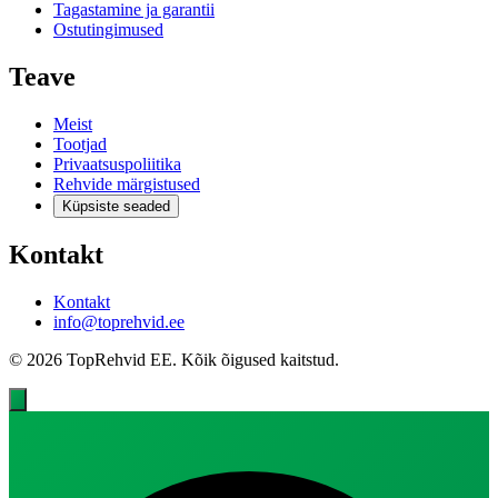
Tagastamine ja garantii
Ostutingimused
Teave
Meist
Tootjad
Privaatsuspoliitika
Rehvide märgistused
Küpsiste seaded
Kontakt
Kontakt
info@toprehvid.ee
© 2026 TopRehvid EE. Kõik õigused kaitstud.