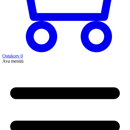
Ostukorv
0
Ava menüü