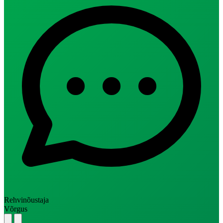
Rehvinõustaja
Võrgus