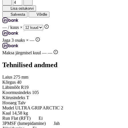
Lisa ostukorvi
Salvesta
Võrdle
—
/ kuus ×
Jaga 3 osaks ×
—
Maksa järgmisel kuul —
—
Tehnilised andmed
Laius
275 mm
Kõrgus
40
Läbimõõt
R19
Koormusindeks
105
Kiirusindeks
T
Hooaeg
Talv
Mudel
ULTRA GRIP ARCTIC 2
Kaal
14,58 kg
Run Flat (RFT)
Ei
3PMSF (lumepidamine)
Jah