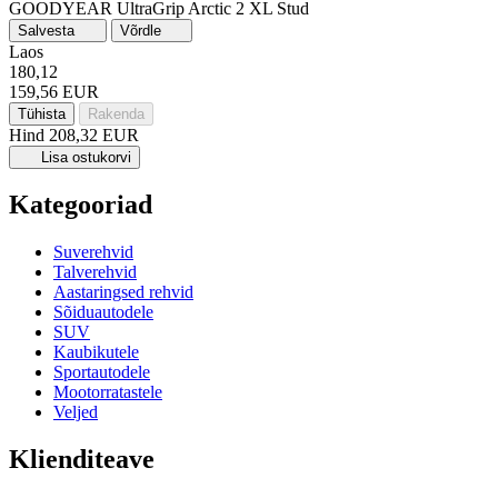
GOODYEAR UltraGrip Arctic 2
XL
Stud
Salvesta
Võrdle
Laos
180,12
159,56 EUR
Tühista
Rakenda
Hind
208,32 EUR
Lisa ostukorvi
Kategooriad
Suverehvid
Talverehvid
Aastaringsed rehvid
Sõiduautodele
SUV
Kaubikutele
Sportautodele
Mootorratastele
Veljed
Klienditeave