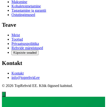
Maksmine
Kohaletoimetamine
Tagastamine ja garantii
Ostutingimused
Teave
Meist
Tootjad
Privaatsuspoliitika
Rehvide märgistused
Küpsiste seaded
Kontakt
Kontakt
info@toprehvid.ee
© 2026 TopRehvid EE. Kõik õigused kaitstud.