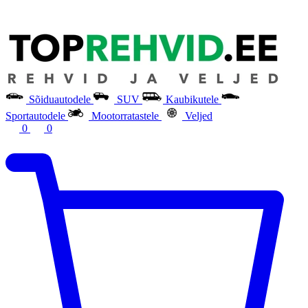
Sõiduautodele
SUV
Kaubikutele
Sportautodele
Mootorratastele
Veljed
0
0