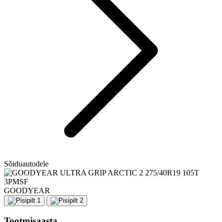
Sõiduautodele
GOODYEAR
Tootmisaasta