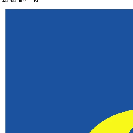
Jääpidamine
Ei