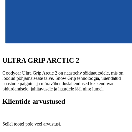
ULTRA GRIP ARCTIC 2
Goodyear Ultra Grip Arctic 2 on naastrehv sõiduautodele, mis on
loodud põhjamaisesse talve. Snow Grip tehnoloogia, uuendatud
naastude paigutus ja müravähenduslahendused keskenduvad
pidurdamisele, juhitavusele ja haardele jääl ning lumel.
Klientide arvustused
Sellel tootel pole veel arvustusi.